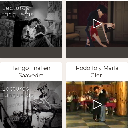
Tango final en
Rodolfo y María
Saavedra
Cieri