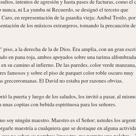
ultos, intentos de agresión y hasta pases de facturas, como el q
 nunca, ni La yumba ni Recuerdo, se designó el terceto que 
 Caro, en representación de la guardia vieja; Aníbal Troilo, por 
tación de los músicos extranjeros, tomando la precaución de 
 piso, a la derecha de la de Dios. Era amplia, con un gran escrit
zado en pana roja, ambos apoyados sobre una tarima alfombrada,
en su camino al infierno. De las paredes, color verde manzana, 
res famosos y sobre el piso de parquet color roble oscuro muy 
ras grecorromanas. El David no estaba por razones obvias.

ió la puerta y luego de los saludos, los invitó a pasar, al mismo
 unas copitas con bebida espirituosa para los señores.

 no soy ningún maestro. Maestro es el Señor; ustedes los argenti
orgarle maestría a cualquiera que se destaque en alguna activida
el que no saben su nombre: “maestro, me permite una palabra…