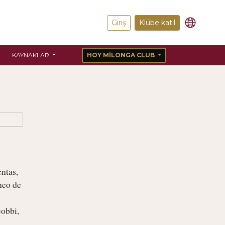
Giriş
Klübe katıl
KAYNAKLAR
HOY MILONGA CLUB
tas, 
neo de 
obbi, 