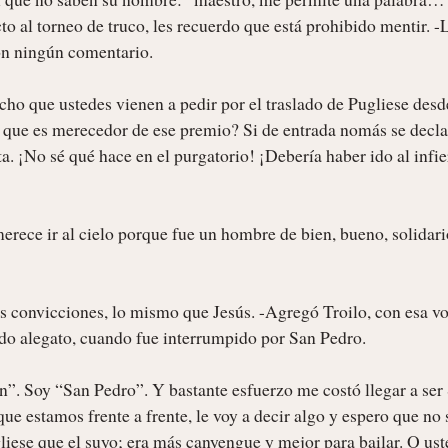
to al torneo de truco, les recuerdo que está prohibido mentir. -L
on ningún comentario.

ho que ustedes vienen a pedir por el traslado de Pugliese desde
r que es merecedor de ese premio? Si de entrada nomás se decla
 ¡No sé qué hace en el purgatorio! ¡Debería haber ido al infie
erece ir al cielo porque fue un hombre de bien, bueno, solidario
s convicciones, lo mismo que Jesús. -Agregó Troilo, con esa vo
ido alegato, cuando fue interrumpido por San Pedro.

. Soy “San Pedro”. Y bastante esfuerzo me costó llegar a ser 
ue estamos frente a frente, le voy a decir algo y espero que no s
iese que el suyo; era más canyengue y mejor para bailar. O uste