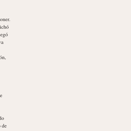
ner. 
ichó 
egó 
a 
n, 
e 
 de 