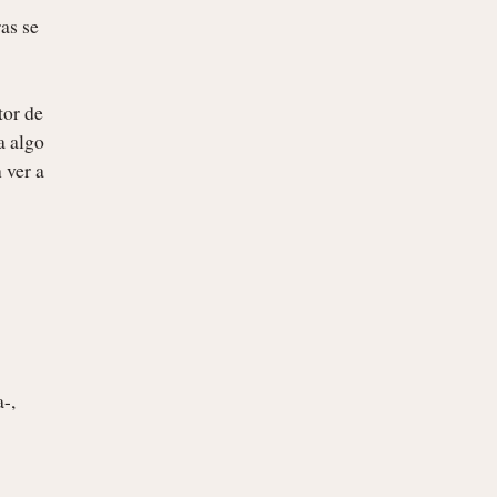
s se 
or de 
 algo 
ver a 
-, 