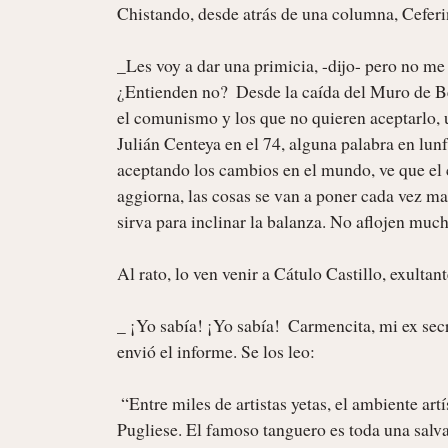
Chistando, desde atrás de una columna, Ceferin
_Les voy a dar una primicia, -dijo- pero no me
¿Entienden no?  Desde la caída del Muro de Be
el comunismo y los que no quieren aceptarlo, u
Julián Centeya en el 74, alguna palabra en lunf
aceptando los cambios en el mundo, ve que el 
aggiorna, las cosas se van a poner cada vez ma
sirva para inclinar la balanza. No aflojen much
Al rato, lo ven venir a Cátulo Castillo, exultan
_ ¡Yo sabía! ¡Yo sabía!  Carmencita, mi ex secr
envió el informe. Se los leo:

 “Entre miles de artistas yetas, el ambiente artístico argentino sólo reconoce unánimemente a un santo: Osvaldo 
Pugliese. El famoso tanguero es toda una salva