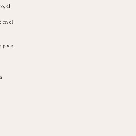
, el 
 en el 
n poco 
 