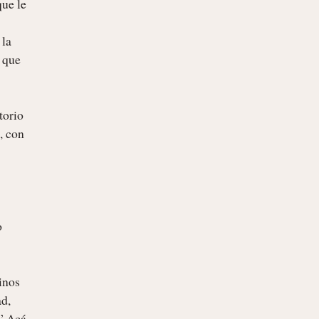
ue le 
la 
que 
orio 
 con 
 
nos 
d, 
” Acá 