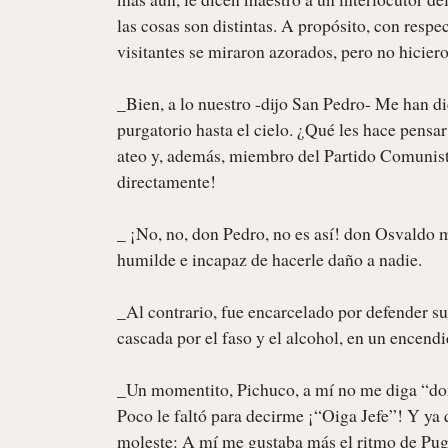
las cosas son distintas. A propósito, con respec
visitantes se miraron azorados, pero no hicier
_Bien, a lo nuestro -dijo San Pedro- Me han dic
purgatorio hasta el cielo. ¿Qué les hace pensa
ateo y, además, miembro del Partido Comunista.
directamente!

_ ¡No, no, don Pedro, no es así! don Osvaldo m
humilde e incapaz de hacerle daño a nadie.

_Al contrario, fue encarcelado por defender su
cascada por el faso y el alcohol, en un encend
_Un momentito, Pichuco, a mí no me diga “don”
Poco le faltó para decirme ¡“Oiga Jefe”! Y ya q
moleste: A mí me gustaba más el ritmo de Pugl