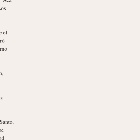
os 
 el 
ró 
rno 
, 
z 
Santo. 
e 
d 