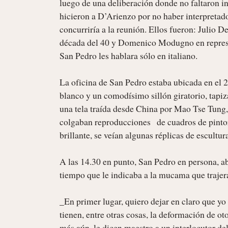
luego de una deliberación donde no faltaron ins
hicieron a D’Arienzo por no haber interpretado
concurriría a la reunión. Ellos fueron: Julio De
década del 40 y Domenico Modugno en represen
San Pedro les hablara sólo en italiano.

La oficina de San Pedro estaba ubicada en el 2°
blanco y un comodísimo sillón giratorio, tapi
una tela traída desde China por Mao Tse Tung, 
colgaban reproducciones   de cuadros de pinto
brillante, se veían algunas réplicas de escultu
A las 14.30 en punto, San Pedro en persona, abr
tiempo que le indicaba a la mucama que trajera
_En primer lugar, quiero dejar en claro que yo
tienen, entre otras cosas, la deformación de ot
más aún, le dicen maestro a un interlocutor d