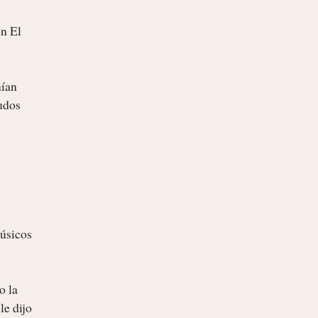
n El 
ían 
udos 
úsicos 
 la 
e dijo 