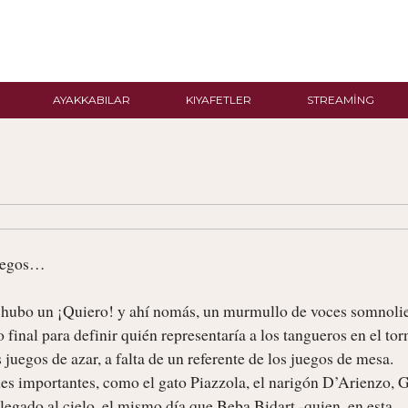
AYAKKABILAR
KIYAFETLER
STREAMING
…hubo un ¡Quiero! y ahí nomás, un murmullo de voces somnolien
 final para definir quién representaría a los tangueros en el tor
uegos de azar, a falta de un referente de los juegos de mesa. 
es importantes, como el gato Piazzola, el narigón D’Arienzo, G
gado al cielo, el mismo día que Beba Bidart -quien, en esta 