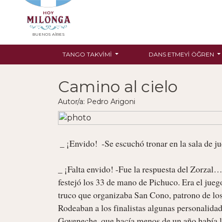
BUENOS AIRES
TANGO TAKVIMI
DANS ETMEYI ÖĞREN
Camino al cielo
Autor/a: Pedro Arigoni
 _ ¡Envido!  -Se escuchó tronar en la sala de juegos…

_ ¡Falta envido! -Fue la respuesta del Zorzal
festejó los 33 de mano de Pichuco. Era el juego
truco que organizaba San Cono, patrono de los j
Rodeaban a los finalistas algunas personalidad
Goyeneche, que hacía menos de un año había lle