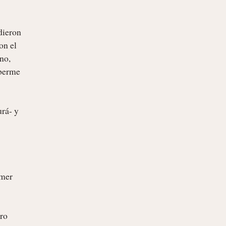
ieron 
n el 
o, 
berme 
rá- y 
mer 
ro 