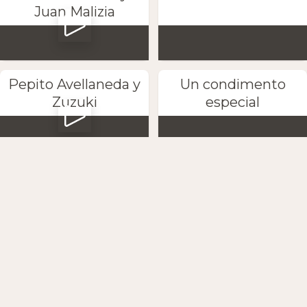
Juan Malizia
Pepito Avellaneda y
Un condimento
Zuzuki
especial
Pocho Pizarro y sus
Última tanda
escobas
Petaca y Marta
Anton