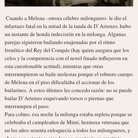
 Cuando a Melena –otrora célebre milonguero- le dio el 
infartazo fatal en la mitad de la tanda de D`Arienzo, hubo 
un instante de honda indecisión en la milonga. Algunas 
parejas siguieron bailando enajenadas por el ritmo 
frenético del Rey del Compás (hay quien asegura que los 
celos y la competencia con el novel finado influyeron en 
esta cuestionable actitud), mientras que otras 
interrumpieron su baile molestas porque el robusto cuerpo 
de Melena en el piso dificultaba el accionar de los 
bailarines. A estos últimos les concedo razón: no se puede 
bailar D`Arienzo esquivando torsos o piernas que 
interrumpen el paso.

Para colmo, esa noche la milonga estaba repleta porque se 
celebraba el cumpleaños de Mimí, hermosa veterana que 
en los años sesenta enloquecía a todos los milongueros, y 
ahora con setenta y pico largos, mantenía su prestigio.
