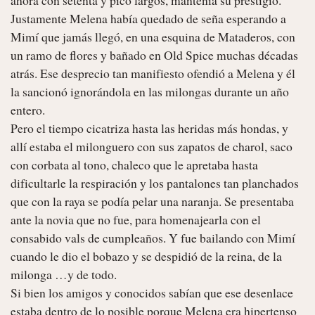
Justamente Melena había quedado de seña esperando a 
Mimí que jamás llegó, en una esquina de Mataderos, con 
un ramo de flores y bañado en Old Spice muchas décadas 
atrás. Ese desprecio tan manifiesto ofendió a Melena y él 
la sancionó ignorándola en las milongas durante un año 
entero.

Pero el tiempo cicatriza hasta las heridas más hondas, y 
allí estaba el milonguero con sus zapatos de charol, saco 
con corbata al tono, chaleco que le apretaba hasta 
dificultarle la respiración y los pantalones tan planchados 
que con la raya se podía pelar una naranja. Se presentaba 
ante la novia que no fue, para homenajearla con el 
consabido vals de cumpleaños. Y fue bailando con Mimí 
cuando le dio el bobazo y se despidió de la reina, de la 
milonga …y de todo.

Si bien los amigos y conocidos sabían que ese desenlace 
estaba dentro de lo posible porque Melena era hipertenso 