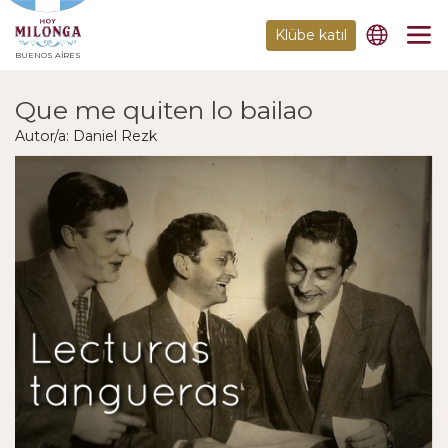
Klübe katıl
BUENOS AIRES
Que me quiten lo bailao
Autor/a: Daniel Rezk