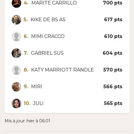
4.
MARITE CARRILLO
700 pts
5.
KIKE DE BS AS
617 pts
6.
MIMI CRACCO
610 pts
7.
GABRIEL SUS
604 pts
8.
KATY MARRIOTT RANDLE
570 pts
9.
MIRI
566 pts
10.
JULI
565 pts
Mis à jour: hier à 06:01