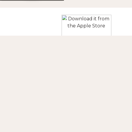
Descargá la App
SEGUINOS
CONTACTO
+INFO
APLICACIONES MÓVILES
Buenos Aires
Nordrhein Westfalen