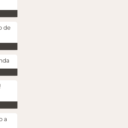
o de
anda
!
o a