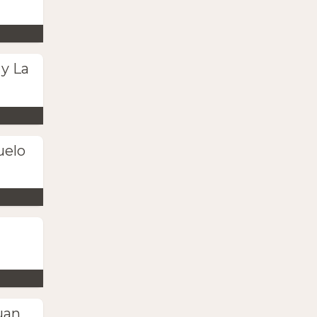
 y La
uelo
uan