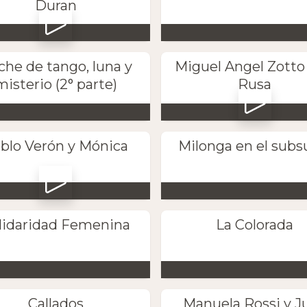
Duran
che de tango, luna y
Miguel Angel Zotto
misterio (2° parte)
Rusa
blo Verón y Mónica
Milonga en el subs
lidaridad Femenina
La Colorada
Callados
Manuela Rossi y J