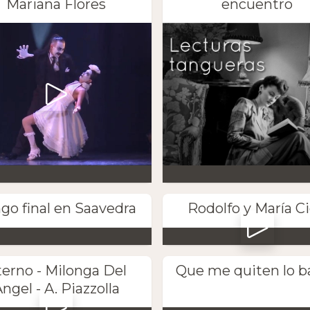
Mariana Flores
encuentro
go final en Saavedra
Rodolfo y María Ci
terno - Milonga Del
Que me quiten lo b
ngel - A. Piazzolla