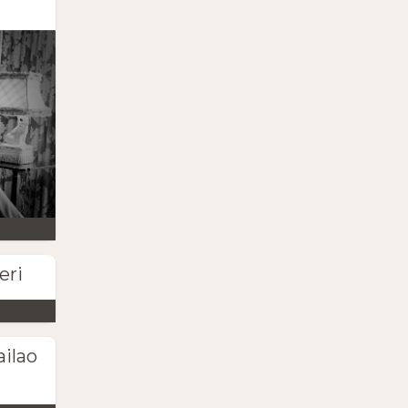
eri
ailao