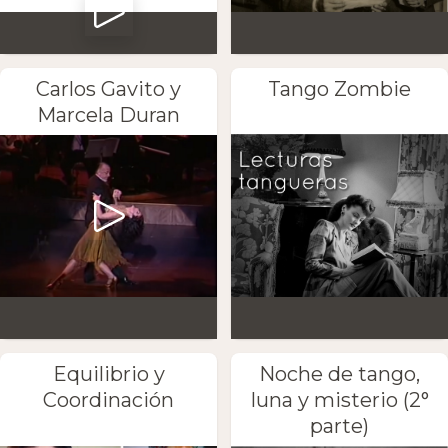
Carlos Gavito y
Tango Zombie
Marcela Duran
Equilibrio y
Noche de tango,
Coordinación
luna y misterio (2°
parte)