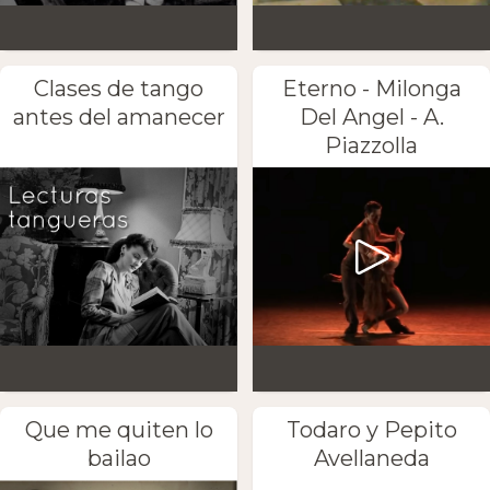
Clases de tango
Eterno - Milonga
antes del amanecer
Del Angel - A.
Piazzolla
Que me quiten lo
Todaro y Pepito
bailao
Avellaneda