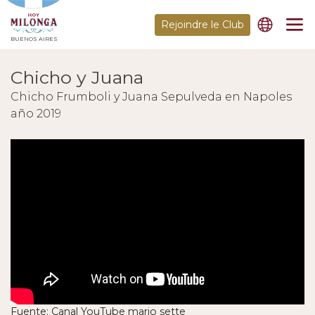
Rejoindre le Club
BUENOS AIRES
Chicho y Juana
Chicho Frumboli y Juana Sepulveda en Napoles
año 2019
Fuente: Canal YouTube mario sette