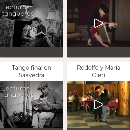
Tango final en
Rodolfo y María
Saavedra
Cieri