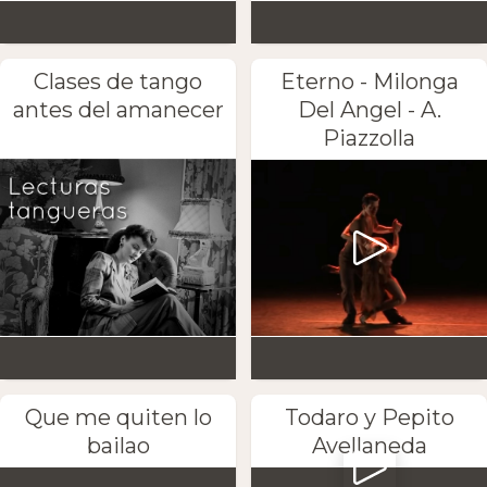
Clases de tango
Eterno - Milonga
antes del amanecer
Del Angel - A.
Piazzolla
Que me quiten lo
Todaro y Pepito
bailao
Avellaneda