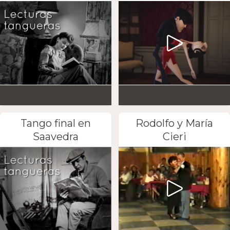
Tango final en
Rodolfo y María
Saavedra
Cieri