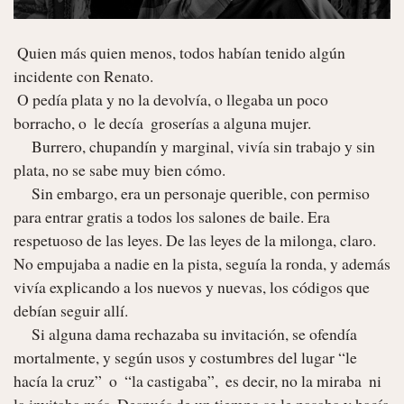
 Quien más quien menos, todos habían tenido algún 
incidente con Renato.

 O pedía plata y no la devolvía, o llegaba un poco 
borracho, o  le decía  groserías a alguna mujer.

     Burrero, chupandín y marginal, vivía sin trabajo y sin 
plata, no se sabe muy bien cómo.

     Sin embargo, era un personaje querible, con permiso 
para entrar gratis a todos los salones de baile. Era 
respetuoso de las leyes. De las leyes de la milonga, claro. 
No empujaba a nadie en la pista, seguía la ronda, y además 
vivía explicando a los nuevos y nuevas, los códigos que 
debían seguir allí.

     Si alguna dama rechazaba su invitación, se ofendía 
mortalmente, y según usos y costumbres del lugar “le 
hacía la cruz”  o  “la castigaba”,  es decir, no la miraba  ni 
la invitaba más. Después de un tiempo se le pasaba y hacía 