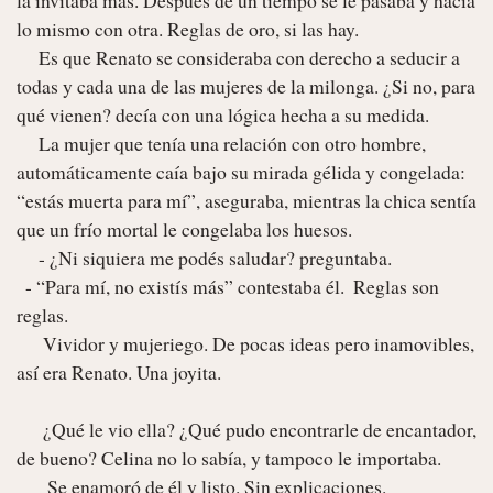
lo mismo con otra. Reglas de oro, si las hay.

     Es que Renato se consideraba con derecho a seducir a 
todas y cada una de las mujeres de la milonga. ¿Si no, para 
qué vienen? decía con una lógica hecha a su medida.

     La mujer que tenía una relación con otro hombre, 
automáticamente caía bajo su mirada gélida y congelada: 
“estás muerta para mí”, aseguraba, mientras la chica sentía 
que un frío mortal le congelaba los huesos. 

     - ¿Ni siquiera me podés saludar? preguntaba.  

  - “Para mí, no existís más” contestaba él.  Reglas son 
reglas. 

      Vividor y mujeriego. De pocas ideas pero inamovibles, 
así era Renato. Una joyita.

      ¿Qué le vio ella? ¿Qué pudo encontrarle de encantador, 
de bueno? Celina no lo sabía, y tampoco le importaba. 

       Se enamoró de él y listo. Sin explicaciones.
