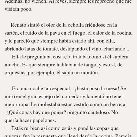
Además, no vienen. Al revés, siempre les reprocho que me 
visitan poco.

     Renato sintió el olor de la cebolla friéndose en la 
sartén, el ruido de la pava en el fuego, el calor de la cocina, 
y le pareció que siempre había estado ahí, con ella, 
abriendo latas de tomate, destapando el vino, charlando...

      Ella le preguntaba cosas, lo trataba como si él supiera 
mucho. Es que siempre hablaban de tango, y eso sí, de 
orquestas, por ejemplo, él sabía un montón.

      Era una noche tan especial... ¡hasta puso la mesa! Se 
miró en el gran espejo del comedor y lamentó no tener 
mejor ropa. Le molestaba estar vestido como un berreta.

-¿Qué copas hay que poner? preguntó cauteloso. No 
quería hacer papelones.

-    Estás re-bien así como estás y poné las copas que 
quieras, fue la respuesta que llegó desde la cocina. Parecía 