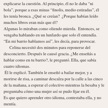
explicarse la cuestión. Al principio, él no le daba “ni 
bola”, porque a esas minas “finolis, medio estiradas”, él 
les tenía bronca. ¿Qué se creían?  ¿Porque habían leído 
muchos libros eran más que él? 

Algunas lo miraban como oliendo mierda.  Entonces, se 
vengaba hablando en un lunfardo que solo él entendía. 
“En mi barrio hablamos así”, les decía, para provocar.

      Celina necesitó dos minutos para reponerse del 
desconcierto. Después le causó gracia. ¿Me enseñás a 
hablar como en tu barrio?, le preguntó. Ella, que sabía 
cuatro idiomas.

 Él le explicó. También le enseñó a bailar mejor, y a 
morirse de risa, a caminar descalza por la calle a las cinco 
de la mañana, a esperar el colectivo mientras la besaba y le 
preguntaba cómo una mujer así se pudo fijar en él. 

Es que quiero aprender otro idioma, contestaba ella, y no 
mentía.
