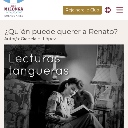
Rejoindre le Club
BUENOS AIRES
¿Quién puede querer a Renato?
Autor/a: Graciela H. López.