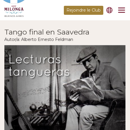
Rejoindre le Club
BUENOS AIRES
Tango final en Saavedra
Autor/a: Alberto Ernesto Feldman