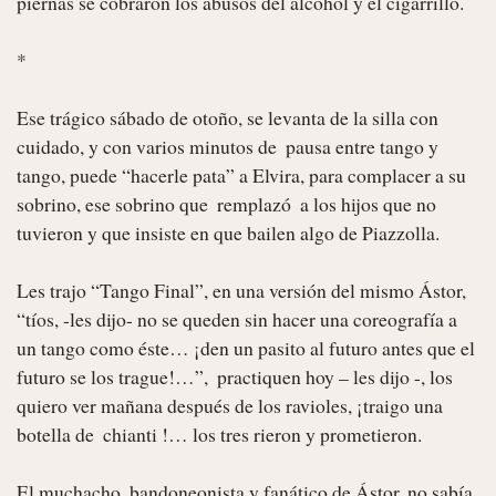
piernas se cobraron los abusos del alcohol y el cigarrillo.

*

Ese trágico sábado de otoño, se levanta de la silla con 
cuidado, y con varios minutos de  pausa entre tango y 
tango, puede “hacerle pata” a Elvira, para complacer a su 
sobrino, ese sobrino que  remplazó  a los hijos que no 
tuvieron y que insiste en que bailen algo de Piazzolla.

Les trajo “Tango Final”, en una versión del mismo Ástor, 
“tíos, -les dijo- no se queden sin hacer una coreografía a 
un tango como éste… ¡den un pasito al futuro antes que el 
futuro se los trague!…”,  practiquen hoy – les dijo -, los 
quiero ver mañana después de los ravioles, ¡traigo una 
botella de  chianti !… los tres rieron y prometieron.

El muchacho, bandoneonista y fanático de Ástor, no sabía 