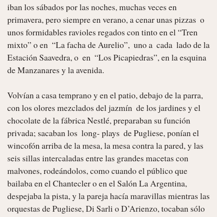
iban los sábados por las noches, muchas veces en  
primavera, pero siempre en verano, a cenar unas pizzas  o 
unos formidables ravioles regados con tinto en el “Tren 
mixto” o en  “La facha de Aurelio”,  uno a  cada  lado de la 
Estación Saavedra, o  en  “Los Picapiedras”, en la esquina 
de Manzanares y la avenida.

Volvían a casa temprano y en el patio, debajo de la parra, 
con los olores mezclados del jazmín  de los jardines y el 
chocolate de la fábrica Nestlé, preparaban su función 
privada; sacaban los  long- plays  de Pugliese, ponían el 
wincofón arriba de la mesa, la mesa contra la pared, y las 
seis sillas intercaladas entre las grandes macetas con 
malvones, rodeándolos, como cuando el público que 
bailaba en el Chantecler o en el Salón La Argentina, 
despejaba la pista, y la pareja hacía maravillas mientras las 
orquestas de Pugliese, Di Sarli o D’Arienzo, tocaban sólo 