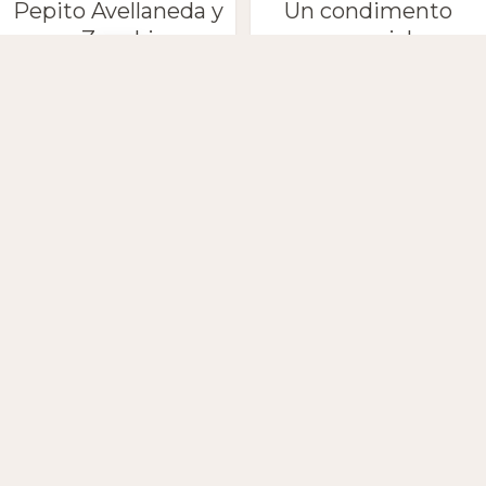
Pepito Avellaneda y
Un condimento
Zuzuki
especial
Pocho Pizarro y sus
Última tanda
escobas
Petaca y Marta
Anton