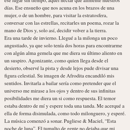
días. Ese ensueño que nos acuna en los brazos de una 
mujer, o de un hombre, para visitar la estratosfera, 
conversar con las estrellas, recitarles un poema, rozar la 
mano de Dios y, solo así, decidir volver a la tierra. 

Era una tarde de invierno. Llegué a la milonga un poco 
angustiado, ya que solo tenía dos horas para encontrarme 
con algún alma gemela que me diera su último aliento en 
un suspiro. Agonizante, como quien llega desde el 
desierto, observé la pista y desde lejos pude divisar una 
figura celestial. Su imagen de Afrodita encandiló mis 
sentidos. Invitarla a bailar sería como pretender que el 
universo me mirase a los ojos y dentro de sus infinitas 
posibilidades me diera un si como respuesta. El temor 
estaba dentro de mí y espere toda una tanda. Me acerqué a 
ella de forma disimulada, como todo milonguero, y esperé. 
La música comenzó a sonar. Pugliese & Maciel, “Esta 
noche de luna”. El tumulto de gente no dejaba que mi 