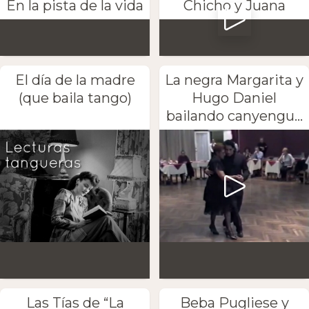
En la pista de la vida
Chicho y Juana
El día de la madre
La negra Margarita y
(que baila tango)
Hugo Daniel
bailando canyengu...
Las Tías de “La
Beba Pugliese y