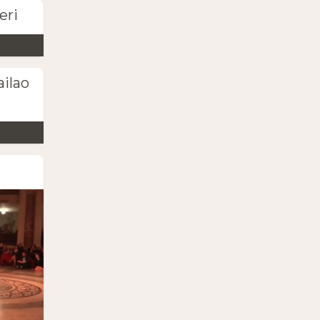
eri
ailao