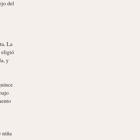
jo del 
a. La 
eligió 
a, y 
uince 
bajo 
ento 
 niña 