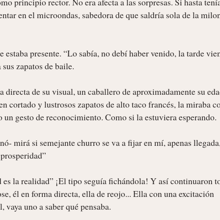
mo principio rector. No era afecta a las sorpresas. Si hasta tenía
entar en el microondas, sabedora de que saldría sola de la milon
estaba presente. “Lo sabía, no debí haber venido, la tarde vien
sus zapatos de baile.

ea directa de su visual, un caballero de aproximadamente su edad
en cortado y lustrosos zapatos de alto taco francés, la miraba co
mo un gesto de reconocimiento. Como si la estuviera esperando.

ó- mirá si semejante churro se va a fijar en mí, apenas llegada,
 prosperidad”

es la realidad” ¡El tipo seguía fichándola! Y así continuaron to
e, él en forma directa, ella de reojo... Ella con una excitación 
, vaya uno a saber qué pensaba.
