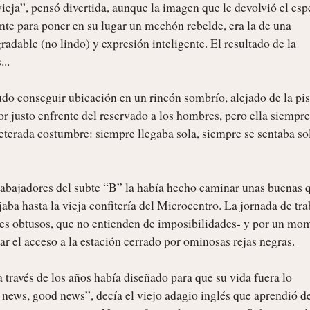
vieja”, pensó divertida, aunque la imagen que le devolvió el espe
nte para poner en su lugar un mechón rebelde, era la de una 
adable (no lindo) y expresión inteligente. El resultado de la 
.

do conseguir ubicación en un rincón sombrío, alejado de la pist
r justo enfrente del reservado a los hombres, pero ella siempre 
veterada costumbre: siempre llegaba sola, siempre se sentaba sol
trabajadores del subte “B” la había hecho caminar unas buenas q
aba hasta la vieja confitería del Microcentro. La jornada de tra
es obtusos, que no entienden de imposibilidades- y por un mom
ar el acceso a la estación cerrado por ominosas rejas negras.

a través de los años había diseñado para que su vida fuera lo 
news, good news”, decía el viejo adagio inglés que aprendió de