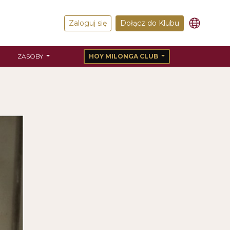
Zaloguj się
Dołącz do Klubu
ZASOBY
HOY MILONGA CLUB