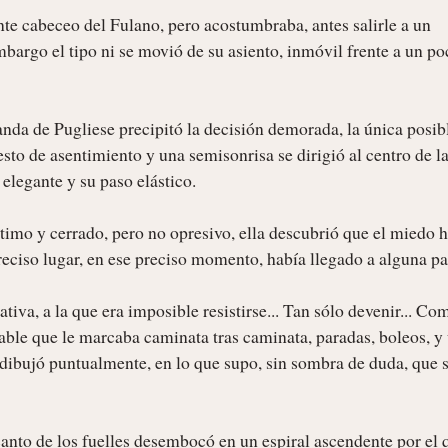
nte cabeceo del Fulano, pero acostumbraba, antes salirle a un 
bargo el tipo ni se movió de su asiento, inmóvil frente a un poc
anda de Pugliese precipitó la decisión demorada, la única posibl
to de asentimiento y una semisonrisa se dirigió al centro de la 
elegante y su paso elástico.

imo y cerrado, pero no opresivo, ella descubrió que el miedo h
eciso lugar, en ese preciso momento, había llegado a alguna par
iva, a la que era imposible resistirse... Tan sólo devenir... Com
rable que le marcaba caminata tras caminata, paradas, boleos, y 
dibujó puntualmente, en lo que supo, sin sombra de duda, que se
acanto de los fuelles desembocó en un espiral ascendente por el q