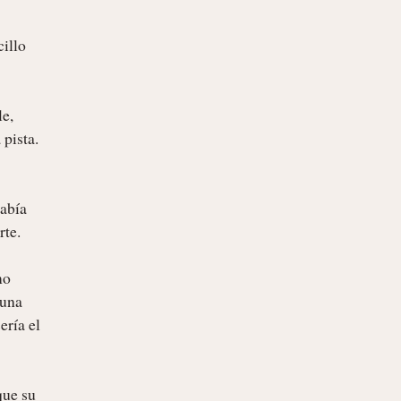
illo 
e, 
pista. 
abía 
te.

o 
una 
ría el 
ue su 