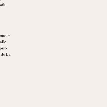
ólo 
mujer 
lle 
piso 
 de La 