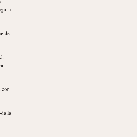
 
ga, a 
e de 
, 
n 
 con 
da la 