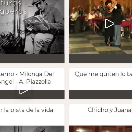
terno - Milonga Del
Que me quiten lo b
ngel - A. Piazzolla
n la pista de la vida
Chicho y Juana