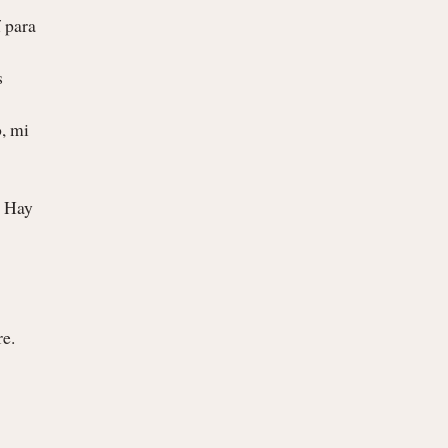
 para 
e. 