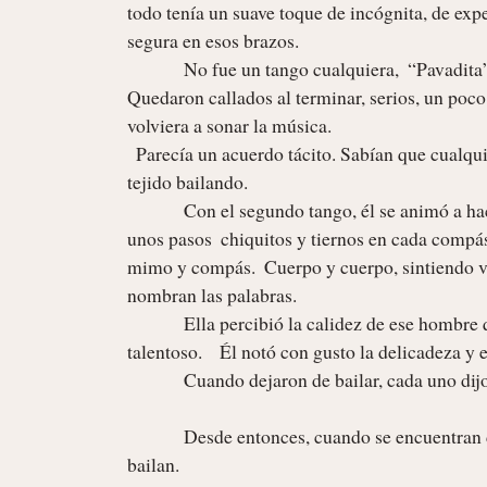
todo tenía un suave toque de incógnita, de expec
segura en esos brazos.    

             No fue un tango cualquiera,  “Pavadita”  no es ninguna tontería, pensó ella.

Quedaron callados al terminar, serios, un poc
volviera a sonar la música.    

  Parecía un acuerdo tácito. Sabían que cualquier frase, aun la mejor, iba a romper el hilito encantado que habían 
tejido bailando.

             Con el segundo tango, él se animó a hacerle propuestas más complicadas. Ella aceptó y  lo acompañó con 
unos pasos  chiquitos y tiernos en cada compás.
mimo y compás.  Cuerpo y cuerpo, sintiendo va
nombran las palabras.  

             Ella percibió la calidez de ese hombre que realmente sabía conducir el baile, de un modo sensible y 
talentoso.    Él notó con gusto la delicadeza y 
             Cuando dejaron de bailar, cada uno dijo un lacónico “gracias” apenas musitado. 

             Desde entonces, cuando se encuentran de casualidad en cualquier milonga, se buscan con los ojos, sonríen y 
bailan.   
