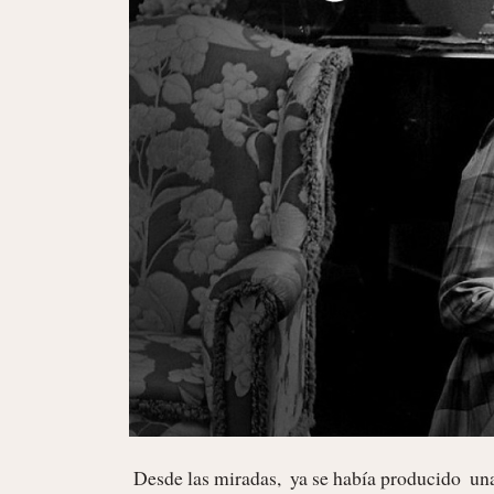
 Desde las miradas,  ya se había producido  una dulce corriente de simpatía.   La primera vez que bailaron juntos, 