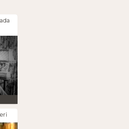
cada
eri