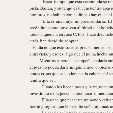
             Hace  tiempo que esta ceremonia se repite.  Nunca se han dicho una palabra, nunca se vieron fuera de una 
pista. Bailan, y su tango es un encuentro apasi
nombres, no hablan con nadie, no hay citas, ni
             Ella es una mujer un poco solitaria.  Él en cambio no. Va a bailar de vez en cuando, porque es su pasión más 
recóndita, como otros van al fútbol o al bolich
todavía quedan, en José C. Paz. Hace dieciocho
atrás  han decidido adoptar.  

   El día en que esto sucede, precisamente,  se dirigen al juzgado de menores que tienen asignado.   Van a tener una 
entrevista, y eso es  algo que él no ha hecho nunca
 	  Mientras esperan, se empeña en darle ánimos a su señora, aunque él también está molesto y nervioso. Tal vez 
el juez no pueda darle ningún chico, o  piense 
tantas cosas que se le vienen a la cabeza ahí s
tendrá que ver. 

            Cuando los hacen pasar y la ve, tiene una terrible sensación.   A pesar de la ropa seria y de la imponente 
investidura de la jueza, la reconoce  inmediat
            Ella tiene que hacer un tremendo esfuerzo para reconocer en ese hombre azorado y confundido al varón 
fuerte y seguro que le permite soñar algunas no
            La charla es llevada al principio por la asistente social y el psicólogo, mientras la doctora temblando 