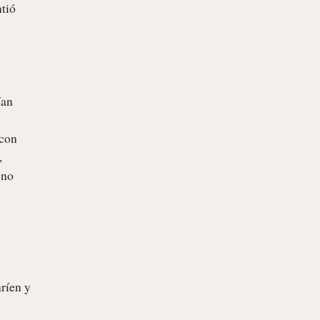
tió 
 
no 