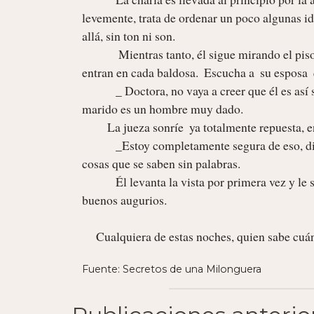
levemente, trata de ordenar un poco algunas ide
allá, sin ton ni son.

             Mientras tanto, él sigue mirando el piso de cuadritos, obstinadamente, contando una y otra vez cuántos 
entran en cada baldosa.  Escucha a  su esposa  
            _ Doctora, no vaya a creer que él es así siempre tan callado, ahora porque estamos nerviosos, pero si no, mi 
marido es un hombre muy dado.

    	 La jueza sonríe  ya totalmente repuesta, enternecida, casi divertida.

            _Estoy completamente segura de eso, dice, no me cabe duda que él va a ser un padre sensible y seguro. Hay 
cosas que se saben sin palabras.

            Él levanta la vista por primera vez y le sonríe. La entrevista  termina con fuertes apretones de manos y 
buenos augurios.   

     Cualquiera de estas noches, quien sabe cu
Fuente: Secretos de una Milonguera