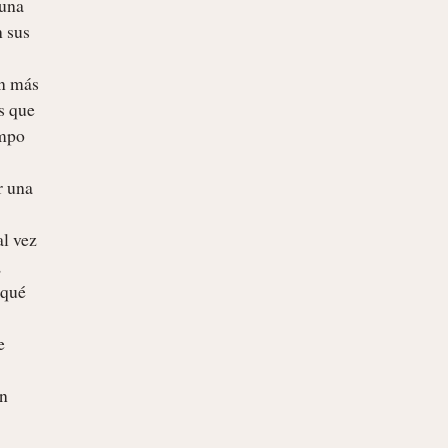
 sus 
s que 
mpo 
 
qué 