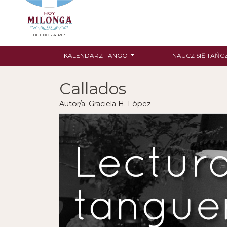
BUENOS AIRES
KALENDARZ TANGO
NAUCZ SIĘ TAŃC
Callados
Autor/a: Graciela H. López