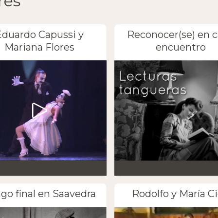
res
Eduardo Capussi y
Reconocer(se) en 
Mariana Flores
encuentro
go final en Saavedra
Rodolfo y María Ci