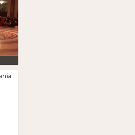
enia”