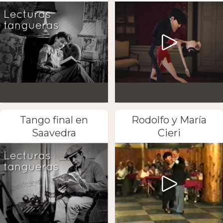
Tango final en
Rodolfo y María
Saavedra
Cieri