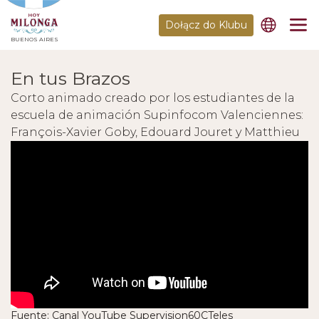
Dołącz do Klubu
BUENOS AIRES
En tus Brazos
Corto animado creado por los estudiantes de la
escuela de animación Supinfocom Valenciennes:
François-Xavier Goby, Edouard Jouret y Matthieu
Landour.
Fuente: Canal YouTube Supervision60CTeles