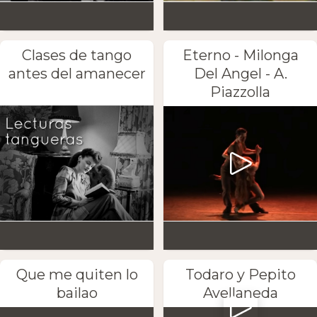
Clases de tango
Eterno - Milonga
antes del amanecer
Del Angel - A.
Piazzolla
Que me quiten lo
Todaro y Pepito
bailao
Avellaneda