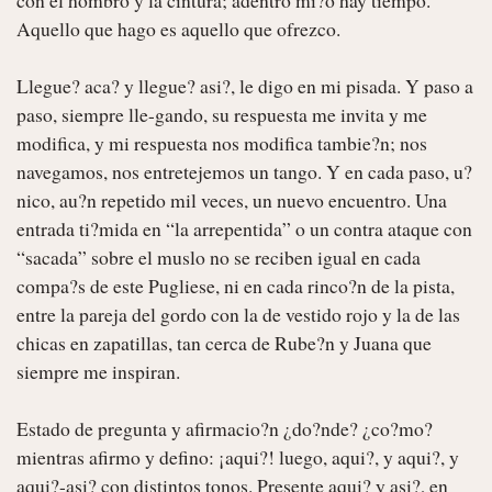
Aquello que hago es aquello que ofrezco.

Llegue? aca? y llegue? asi?, le digo en mi pisada. Y paso a 
paso, siempre lle-gando, su respuesta me invita y me 
modifica, y mi respuesta nos modifica tambie?n; nos 
navegamos, nos entretejemos un tango. Y en cada paso, u?
nico, au?n repetido mil veces, un nuevo encuentro. Una 
entrada ti?mida en “la arrepentida” o un contra ataque con 
“sacada” sobre el muslo no se reciben igual en cada 
compa?s de este Pugliese, ni en cada rinco?n de la pista, 
entre la pareja del gordo con la de vestido rojo y la de las 
chicas en zapatillas, tan cerca de Rube?n y Juana que 
siempre me inspiran.

Estado de pregunta y afirmacio?n ¿do?nde? ¿co?mo? 
mientras afirmo y defino: ¡aqui?! luego, aqui?, y aqui?, y 
aqui?-asi? con distintos tonos. Presente aqui? y asi?, en 