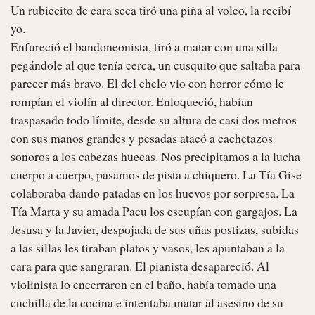
Un rubiecito de cara seca tiró una piña al voleo, la recibí 
yo.

Enfureció el bandoneonista, tiró a matar con una silla 
pegándole al que tenía cerca, un cusquito que saltaba para 
parecer más bravo. El del chelo vio con horror cómo le 
rompían el violín al director. Enloqueció, habían 
traspasado todo límite, desde su altura de casi dos metros 
con sus manos grandes y pesadas atacó a cachetazos 
sonoros a los cabezas huecas. Nos precipitamos a la lucha 
cuerpo a cuerpo, pasamos de pista a chiquero. La Tía Gise 
colaboraba dando patadas en los huevos por sorpresa. La 
Tía Marta y su amada Pacu los escupían con gargajos. La 
Jesusa y la Javier, despojada de sus uñas postizas, subidas 
a las sillas les tiraban platos y vasos, les apuntaban a la 
cara para que sangraran. El pianista desapareció. Al 
violinista lo encerraron en el baño, había tomado una 
cuchilla de la cocina e intentaba matar al asesino de su 