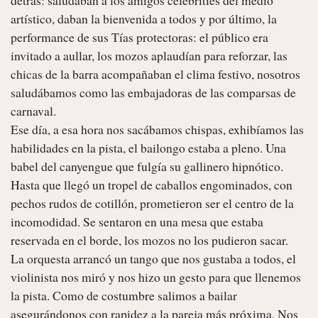
detrás: saludaban a los amigos celebrities del medio 
artístico, daban la bienvenida a todos y por último, la 
performance de sus Tías protectoras: el público era 
invitado a aullar, los mozos aplaudían para reforzar, las 
chicas de la barra acompañaban el clima festivo, nosotros 
saludábamos como las embajadoras de las comparsas de 
carnaval.

Ese día, a esa hora nos sacábamos chispas, exhibíamos las 
habilidades en la pista, el bailongo estaba a pleno. Una 
babel del canyengue que fulgía su gallinero hipnótico.

Hasta que llegó un tropel de caballos engominados, con 
pechos rudos de cotillón, prometieron ser el centro de la 
incomodidad. Se sentaron en una mesa que estaba 
reservada en el borde, los mozos no los pudieron sacar.

La orquesta arrancó un tango que nos gustaba a todos, el 
violinista nos miró y nos hizo un gesto para que llenemos 
la pista. Como de costumbre salimos a bailar 
asegurándonos con rapidez a la pareja más próxima. Nos 