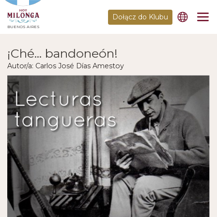
Dołącz do Klubu
BUENOS AIRES
¡Ché... bandoneón!
Autor/a: Carlos José Días Amestoy