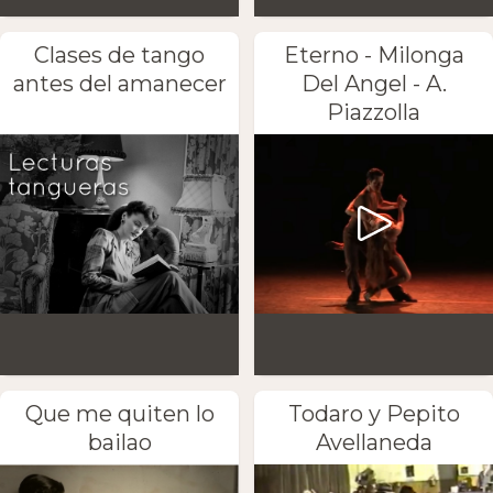
Clases de tango
Eterno - Milonga
antes del amanecer
Del Angel - A.
Piazzolla
Que me quiten lo
Todaro y Pepito
bailao
Avellaneda