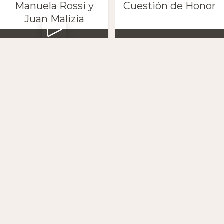
Manuela Rossi y
Cuestión de Honor
Juan Malizia
Pepito Avellaneda y
Un condimento
Zuzuki
especial
Pocho Pizarro y sus
Última tanda
escobas
Petaca y Marta