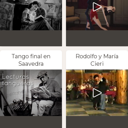
Tango final en
Rodolfo y María
Saavedra
Cieri